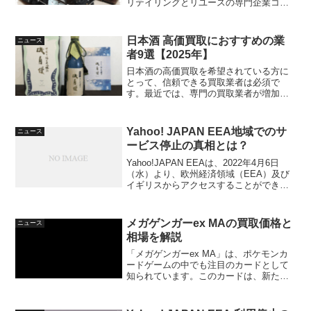
リテイリングとリユースの専門企業コメ
兵がタッグを組み、松坂屋名古屋店にて1
号店をオープンしました。この新たな取
り組みは、富裕層向けサービスを提供す
日本酒 高価買取におすすめの業
ニュース
ることを目指しており、名古屋百貨店と
者9選【2025年】
しての地位を確立することを狙っていま
す。ブランド品のリユース市場が拡大す
日本酒の高価買取を希望されている方に
る中、消費者にとっても魅力的な選択肢
とって、信頼できる買取業者は必須で
となることでしょう。今後も、他の名古
す。最近では、専門の買取業者が増加し
屋店舗へと展開が進むことが期待されて
ており、選択肢も多彩です。特に、日本
います。リユース商品を中心にした新し
酒の買取価格相場を把握することで、よ
いビジネスモデルが注目を集めていま
り高価な取引が期待できます。この記事
Yahoo! JAPAN EEA地域でのサ
ニュース
す。このサービスは、お客様が大切にし
では、日本酒を高価買取してくれるおす
ービス停止の真相とは？
てきたブランド品を手放し、また別の方
すめの業者や、売る際のコツについて詳
がそれらを購入して楽しむという、持続
しく解説していきます。また、買取相場
Yahoo!JAPAN EEAは、2022年4月6日
可能な消費の形を提案します。名古屋の
やおすすめの取引先について知ること
（水）より、欧州経済領域（EEA）及び
百貨店では、特に富裕層向けのサービス
で、日本酒をより魅力的に売る方法が見
イギリスからアクセスすることができな
として、品揃えや接客に力を入れている
えてくるでしょう。日本酒の売却におい
くなりました。この決定は、Yahoo!
ところが多く、コメ兵との協力がその一
て、高額での買取を実現したい方に向け
歩となっています。このようなブランド
て、効果的なアプローチがあります。買
メガゲンガーex MAの買取価格と
品の取引は、周囲の反響も大きく、今後
ニュース
取業者を選ぶ際は、豊富な経験や実績が
の展開が非常に楽しみです。名古屋から
相場を解説
ある業者を選定することが重要です。売
全国へ、リユース文化が広がることに期
却時のポイントとしては、状態や付属品
「メガゲンガーex MA」は、ポケモンカ
待が寄せられています。名古屋における
が査定に影響を与えるため、丁寧に取り
ードゲームの中でも注目のカードとして
ブランド品買い取りの新たな展開名古屋
扱うことが大切です。このような情報を
知られています。このカードは、新たな
市の松坂屋名古屋店に新たにオープンす
理解することで、あなたの所有する日本
レアリティ「MA」として登場し、特にそ
るブランド品買い取り店舗は、リユース
酒がより高く売れる可能性が広がりま
の独特なアートスタイルでファンを魅了
市場において注目を集めています。大丸
す。さあ、日本酒の買取を上手に行う方
しています。現在、メガゲンガーex MA