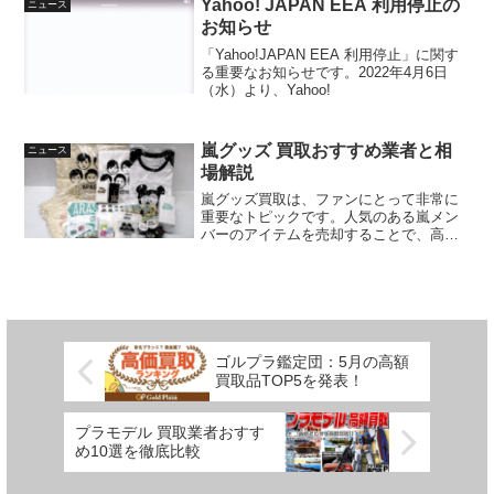
松坂屋百貨店を運営するＪフロントリテ
Yahoo! JAPAN EEA 利用停止の
法を学んでいきましょう。日本酒 高価買
ニュース
の買取価格や相場価格は大きな関心を集
イリングと、業界大手のコメ兵との提携
取業者の選び方日本酒を高価買取しても
お知らせ
めており、高騰の理由にはそのレアリテ
によって、質の高いブランド品の回収と
らうためには、まず信頼できる買取業者
ィやエラーカードの存在が挙げられま
「Yahoo!JAPAN EEA 利用停止」に関す
販売が期待されています。特に、富裕層
を選ぶことが重要です。日本酒買取業者
す。値段推移も見逃せないポイントで、
る重要なお知らせです。2022年4月6日
向けのサービスを強化することで、今後
は数多く存在し、それぞれのサービスや
カードの価値がどのように変動していく
（水）より、Yahoo!
の集客が見込まれています。この新店舗
買取価格に差があるため、じっくりと比
のか、多くのコレクターが注目していま
は、リユースのトレンドに合わせて、高
較検討することが賢明です。特に、過去
す。ポケモンカードの収集を趣味とする
評価のブランド品を専門に扱うことで、
の買取実績や顧客の評価を確認すること
方々にとって、「メガゲンガーex MA」
顧客にとって厳選された価値あるアイテ
が、自分に最適な業者を選ぶためのポイ
嵐グッズ 買取おすすめ業者と相
ニュース
は手に入れたい一枚と言えるでしょう。
ムを提供します。また、名古屋という地
ントになります。さらに、買取方法も重
場解説
「メガゲンガーex MA」は、ポケカファ
域の特性を活かし、地元の消費者に支持
要なポイントの一つです。店頭買取や宅
ンにとって特別な存在で、メガポケモン
される店舗作りを推進している点も特徴
嵐グッズ買取は、ファンにとって非常に
配買取、出張買取など、自分のライフス
カードの一部として位置づけられていま
的です。リユース業界におけるJフロント
重要なトピックです。人気のある嵐メン
タイルに合った買取方法を選ぶことで、
す。このカードの魅力は、そのデザイン
リテイリングの役割リユースの分野にお
バーのアイテムを売却することで、高価
スムーズに取引が行えます。例えば、遠
や登場するレアリティの新しさだけでな
けるＪフロントリテイリングの役割は、
買取が期待できるため、多くの人が注目
方に住んでいる場合は宅配買取が便利で
く、買取価格や相場の変動によっても高
非常に重要です。彼らは、百貨店の顧客
しています。特に、限定品や非売品は買
すし、すぐに現金が欲しい場合は店頭買
まっています。また、相場価格の推移や
基盤を利用し、ブランド品のリユース市
取価格の相場が高く、賢い選択をするこ
取を選ぶと良いでしょう。買取業者によ
高騰理由に関する情報は、カードの取引
場に進出します。特に、富裕層向けのサ
とが求められます。買取業者を利用する
っては送料や段ボール代が無料で提供さ
において非常に重要な要素です。エラー
ービスを展開することで、顧客の高い期
ことで、スピーディーに取引が行えるた
れるところも多いので、事前に確認する
カードの取引例を踏まえると、今後のメ
待に応える姿勢が評価されています。こ
め、友達に買取サービスを教えることも
ことが大切です。高価買取 日本酒の種類
ガゲンガーex MAの市場動向が期待され
れにより、競争の激しい市場でも独自の
できます。この記事では、嵐グッズの買
高価買取されやすい日本酒の種類には、
ゴルプラ鑑定団：5月の高額
ます。ポケモンカード収集の熱が高まる
ポジションを築くことが可能となりま
取に関する情報と、おすすめの買取業者
特に珍しい銘柄や、限定品、プレミアム
買取品TOP5を発表！
中、このカードの持つ価値はますます注
す。さらに、Jフロントリテイリングは、
を詳しく解説します。嵐の関連商品に関
日本酒が含まれます。十四代や獺祭など
目されることでしょう。メガゲンガーex
名古屋の地域密着型のビジネスとして、
心がある方にとって、嵐グッズ売却の可
の人気銘柄は、市場での需要が高く、買
MAの買取価格と相場情報「メガゲンガー
顧客との信頼関係を深める努力をしてい
能性は大いにあります。最近では、買取
取価格もアップしやすいです。また、製
プラモデル 買取業者おすす
ex MA」の買取価格は2025年12月1日時点
ます。これにより、カスタマーサービス
業者が多く存在し、嵐商品買取相場も広
造数が少ない酒や、購入時から年数が経
め10選を徹底比較
で状態Aのカードが約3,000円で取引され
を向上させ、リピート率の高い顧客を増
がっています。多くのファンが、自身の
過しているものは、コレクターの間で重
ていることがわかります。この価格は、
やすことが狙いです。名古屋百貨店とし
コレクションを手放す際には、どの業者
視されるため、高価買取の対象となりま
ポケモンカード一般市場での相場価格と